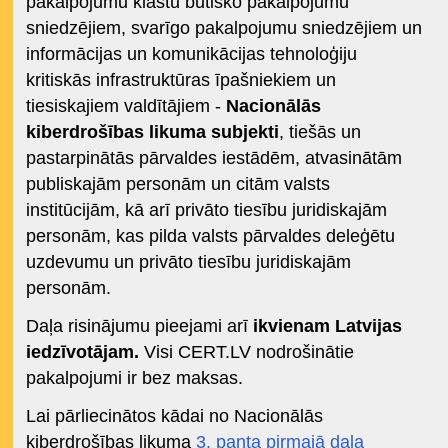
pakalpojumu klāstu būtisko pakalpojumu
sniedzējiem, svarīgo pakalpojumu sniedzējiem un
informācijas un komunikācijas tehnoloģiju
kritiskās infrastruktūras īpašniekiem un
tiesiskajiem valdītājiem -
Nacionālās
kiberdrošības likuma subjekti
, tiešās un
pastarpinātās pārvaldes iestādēm, atvasinātām
publiskajām personām un citām valsts
institūcijām, kā arī privāto tiesību juridiskajām
personām, kas pilda valsts pārvaldes deleģētu
uzdevumu un privāto tiesību juridiskajām
personām.
Daļa risinājumu pieejami arī
ikvienam Latvijas
iedzīvotājam.
Visi CERT.LV nodrošinātie
pakalpojumi ir bez maksas.
Lai pārliecinātos kādai no Nacionālās
kiberdrošības likuma
3. panta pirmajā daļa