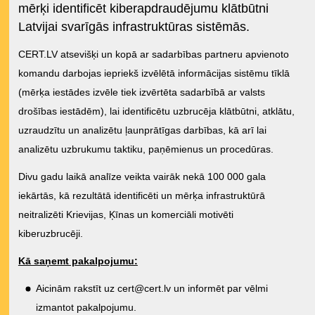
mērķi identificēt kiberapdraudējumu klātbūtni
Latvijai svarīgās infrastruktūras sistēmās.
CERT.LV atsevišķi un kopā ar sadarbības partneru apvienoto
komandu darbojas iepriekš izvēlētā informācijas sistēmu tīklā
(mērķa iestādes izvēle tiek izvērtēta sadarbībā ar valsts
drošības iestādēm), lai identificētu uzbrucēja klātbūtni, atklātu,
uzraudzītu un analizētu ļaunprātīgas darbības, kā arī lai
analizētu uzbrukumu taktiku, paņēmienus un procedūras.
Divu gadu laikā analīze veikta vairāk nekā 100 000 gala
iekārtās, kā rezultātā identificēti un mērķa infrastruktūrā
neitralizēti Krievijas, Ķīnas un komerciāli motivēti
kiberuzbrucēji.
Kā saņemt pakalpojumu:
Aicinām rakstīt uz
cert@cert.lv
un informēt par vēlmi
izmantot pakalpojumu.