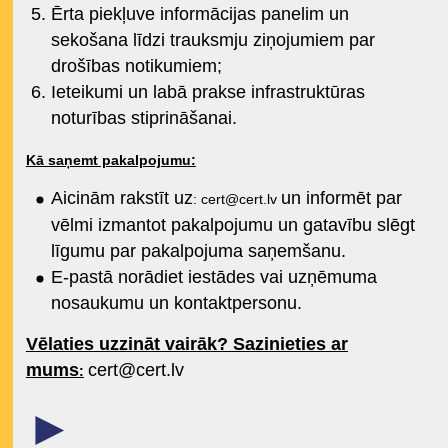
Ērta piekļuve informācijas panelim un
sekošana līdzi trauksmju ziņojumiem par
drošības notikumiem;
Ieteikumi un labā prakse infrastruktūras
noturības stiprināšanai.
Kā saņemt pakalpojumu:
Aicinām rakstīt uz
un informēt par
:
cert@cert.lv
vēlmi izmantot pakalpojumu un gatavību slēgt
līgumu par pakalpojuma saņemšanu.
E-pastā norādiet iestādes vai uzņēmuma
nosaukumu un kontaktpersonu.
Vēlaties uzzināt vairāk? Sazinieties ar
mums
cert@cert.lv
:
►