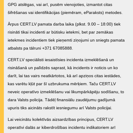
GPG atslēgas, vai arī, pusēm vienojoties, izmantot citas
šifrēšanas vai identifikācijas (piemēram, eParaksts) metodes.
Ārpus CERT.LV pamata darba laika (plkst. 9.00 – 18:00) tiek
risināti tikai incidenti ar būtisku ietekmi, bet par zemākas
ietekmes incidentiem tiek pieņemti ziņojumi un sniegts pamata
atbalsts pa tālruni +371 67085888.
CERT.LV speciālisti iesaistīsies incidenta izmeklēšanā un
risināšanā un palīdzēs saprast, kā incidents ir noticis un ko
darīt, lai tas vairs neatkārtotos, kā arī apziņos citas iestādes,
kas varētu kļūt par šī uzbrukuma mērķiem. Taču CERT.LV
neveic operatīvo izmeklēšanu vai likumpārkāpēju sodīšanu, to
dara Valsts policija. Tādēļ finansiālu zaudējumu gadījumā
upuris tiks aicināts rakstīt iesniegumu arī Valsts policijai.
Lai veicinātu kolektīvās aizsardzības principus, CERT.LV
operatīvi dalās ar kiberdrošības incidentu indikatoriem arī