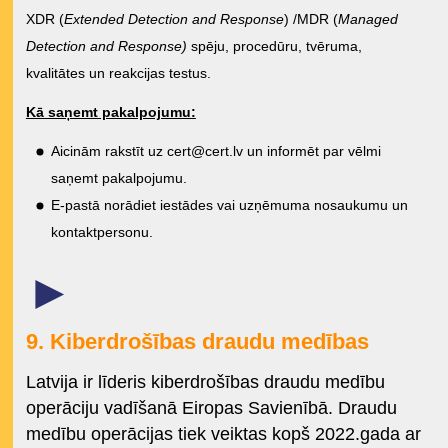
XDR (
Extended Detection and Response
) /MDR (
Managed
Detection and Response)
spēju, procedūru, tvēruma,
kvalitātes un reakcijas testus.
Kā saņemt pakalpojumu:
Aicinām rakstīt uz
cert@cert.lv
un informēt par vēlmi
saņemt pakalpojumu.
E-pastā norādiet iestādes vai uzņēmuma nosaukumu un
kontaktpersonu.
►
9. Kiberdrošības draudu medības
Latvija ir līderis kiberdrošības draudu medību
operāciju vadīšanā Eiropas Savienībā. Draudu
medību operācijas tiek veiktas kopš 2022.gada ar