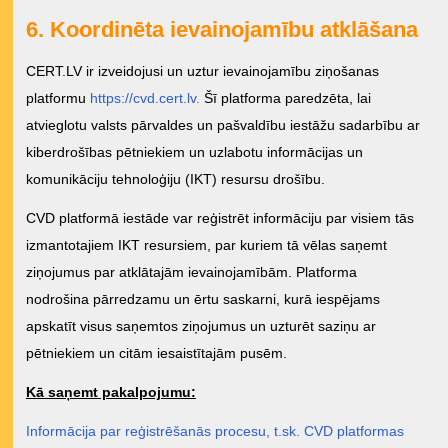
6. Koordinēta ievainojamību atklāšana
CERT.LV ir izveidojusi un uztur ievainojamību ziņošanas
platformu
https://cvd.cert.lv.
Šī platforma paredzēta, lai
atvieglotu valsts pārvaldes un pašvaldību iestāžu sadarbību ar
kiberdrošības pētniekiem un uzlabotu informācijas un
komunikāciju tehnoloģiju (IKT) resursu drošību.
CVD platformā iestāde var reģistrēt informāciju par visiem tās
izmantotajiem IKT resursiem, par kuriem tā vēlas saņemt
ziņojumus par atklātajām ievainojamībām. Platforma
nodrošina pārredzamu un ērtu saskarni, kurā iespējams
apskatīt visus saņemtos ziņojumus un uzturēt saziņu ar
pētniekiem un citām iesaistītajām pusēm.
Kā saņemt pakalpojumu:
Informācija par reģistrēšanās procesu, t.sk. CVD platformas