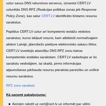
uztur savus DNS rekursīvos serverus, izmantot CERT.LV
uzturētās DNS RPZ (Reakcijas politikas zonas jeb
Response
Policy Zone
), kas satur
CERT.LV
identificēto bīstamo resursu
sarakstus.
Papildus CERT.LV uztur arī kompetento iestāžu veidotos
sarakstus, kuros iekļauti resursi, kam atbilstoši normatīvajiem
aktiem Latvijā, jāierobežo piekļuve elektronisko sakaru tīklos.
CERT.LV izveidojis atsevišķu DNS RPZ zonu katras
kompetentās iestādes sarakstam. CERT.LV sadarbojas ar šo
sarakstu veidotājiem, tai skaitā, pirms informācijas
atjaunošanas pārbauda resursu pieraksta pareizību un unificē
resursu sarakstus.
RPZ zonu saraksts.
Kā saņemt pakalpojumu:
Aicinām rakstīt uz
cert@cert.lv
un informēt par vēlmi