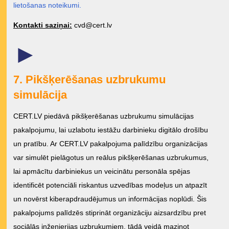
lietošanas noteikumi.
Kontakti saziņai:
cvd@cert.lv
►
7. Pikšķerēšanas uzbrukumu
simulācija
CERT.LV piedāvā pikšķerēšanas uzbrukumu simulācijas
pakalpojumu, lai uzlabotu iestāžu darbinieku digitālo drošību
un pratību. Ar CERT.LV pakalpojuma palīdzību organizācijas
var simulēt pielāgotus un reālus pikšķerēšanas uzbrukumus,
lai apmācītu darbiniekus un veicinātu personāla spējas
identificēt potenciāli riskantus uzvedības modeļus un atpazīt
un novērst kiberapdraudējumus un informācijas noplūdi. Šis
pakalpojums palīdzēs stiprināt organizāciju aizsardzību pret
sociālās inženierijas uzbrukumiem, tādā veidā mazinot