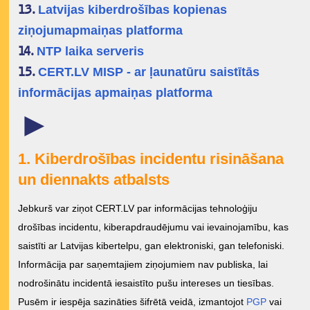
Latvijas kiberdrošības kopienas
13.
ziņojumapmaiņas platforma
NTP laika serveris
14.
CERT.LV MISP - ar ļaunatūru saistītās
15.
informācijas apmaiņas platforma
►
1. Kiberdrošības incidentu risināšana
un diennakts atbalsts
Jebkurš var ziņot CERT.LV par informācijas tehnoloģiju
drošības incidentu, kiberapdraudējumu vai ievainojamību, kas
saistīti ar Latvijas kibertelpu, gan elektroniski, gan telefoniski.
Informācija par saņemtajiem ziņojumiem nav publiska, lai
nodrošinātu incidentā iesaistīto pušu intereses un tiesības.
Pusēm ir iespēja sazināties šifrētā veidā, izmantojot
PGP
vai