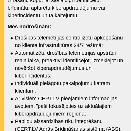
zināšanu kopu, lai savlaicīgi identificētu,
brīdinātu, apturētu kiberapdraudējumu vai
kiberincidentu un tā kaitējumu.
Mēs nodrošinām:
Drošības telemetrijas centralizētu apkopošanu
no klienta infrastruktūras 24/7 režīmā;
Automatizētu drošības telemetrijas apstrādi
reālā laikā, proaktīvi identificējot, izmeklējot un
novēršot kiberapdraudējumus un
kiberincidentus;
Individuāli pielāgotu pakalpojumu katram
klientam;
Ar visiem CERT.LV pieejamiem informācijas
avotiem, īpaši fokusējoties uz aktuālajiem
kiberapdraudējumiem reģionā;
Papildu aizsardzības rīku integrēšanu
(CERT.LV Agrās Brīdināšanas sistēma (ABS),