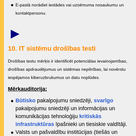
E-pastā norādiet iestādes vai uzņēmuma nosaukumu un
kontaktpersonu.
►
10. IT sistēmu drošības testi
Drošības testu mērķis ir identificēt potenciālas ievainojamības,
drošības apdraudējumus un sistēmas nepilnības, lai novērstu
iespējamos kiberuzbrukumus un datu noplūdes.
Mērķauditorija:
B
ūtisko
pakalpojumu sniedzēji,
svarīgo
pakalpojumu sniedzēji un informācijas un
komunikācijas tehnoloģiju
kritiskās
infrastruktūras
īpašnieki un tiesiskie valdītāji.
Valsts un pašvaldību institūcijas (tiešās un