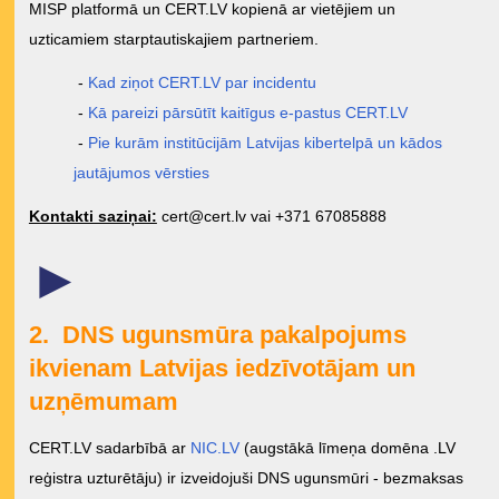
MISP platformā un CERT.LV kopienā ar vietējiem un
uzticamiem starptautiskajiem partneriem.
-
Kad ziņot CERT.LV par incidentu
-
Kā pareizi pārsūtīt kaitīgus e-pastus CERT.LV
-
Pie kurām institūcijām Latvijas kibertelpā un kādos
jautājumos vērsties
Kontakti saziņai:
cert@cert.lv
vai +371 67085888
►
2. DNS ugunsmūra pakalpojums
ikvienam Latvijas iedzīvotājam un
uzņēmumam
CERT.LV sadarbībā ar
NIC.LV
(augstākā līmeņa domēna .LV
reģistra uzturētāju) ir izveidojuši DNS ugunsmūri - bezmaksas