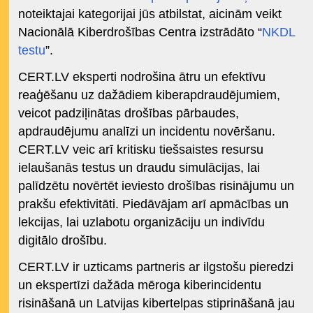
noteiktajai kategorijai jūs atbilstat, aicinām veikt
Nacionālā Kiberdrošības Centra izstrādāto “
NKDL
testu
”.
CERT.LV eksperti nodrošina ātru un efektīvu
reaģēšanu uz dažādiem kiberapdraudējumiem,
veicot padziļinātas drošības pārbaudes,
apdraudējumu analīzi un incidentu novēršanu.
CERT.LV veic arī kritisku tiešsaistes resursu
ielaušanās testus un draudu simulācijas, lai
palīdzētu novērtēt ieviesto drošības risinājumu un
prakšu efektivitāti. Piedāvājam arī apmācības un
lekcijas, lai uzlabotu organizāciju un indivīdu
digitālo drošību.
CERT.LV ir uzticams partneris ar ilgstošu pieredzi
un ekspertīzi dažāda mēroga kiberincidentu
risināšanā un Latvijas kibertelpas stiprināšanā jau