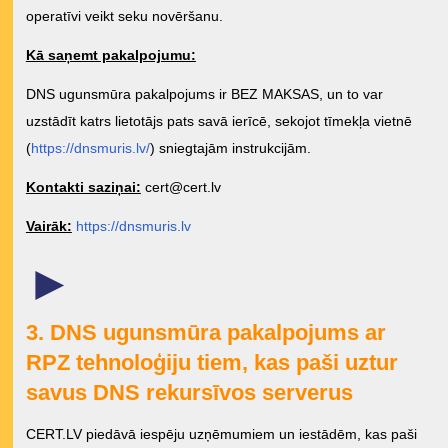
operatīvi veikt seku novēršanu.
Kā saņemt pakalpojumu:
DNS ugunsmūra pakalpojums ir BEZ MAKSAS, un to var
uzstādīt katrs lietotājs pats savā ierīcē, sekojot tīmekļa vietnē
(
https://dnsmuris.lv/
) sniegtajām instrukcijām.
Kontakti saziņai:
cert@cert.lv
Vairāk:
https://dnsmuris.lv
►
3. DNS ugunsmūra pakalpojums ar
RPZ tehnoloģiju tiem, kas paši uztur
savus DNS rekursīvos serverus
CERT.LV piedāvā iespēju uzņēmumiem un iestādēm, kas paši