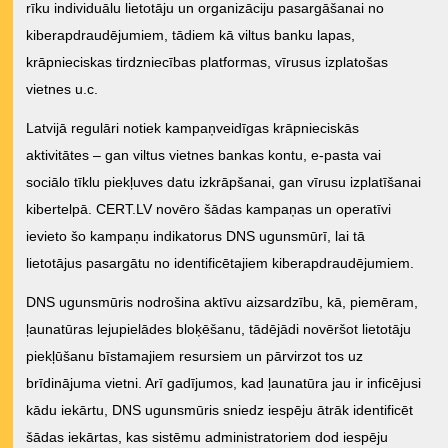
rīku individuālu lietotāju un organizāciju pasargāšanai no
kiberapdraudējumiem, tādiem kā viltus banku lapas,
krāpnieciskas tirdzniecības platformas, vīrusus izplatošas
vietnes u.c.
Latvijā regulāri notiek kampaņveidīgas krāpnieciskās
aktivitātes – gan viltus vietnes bankas kontu, e-pasta vai
sociālo tīklu piekļuves datu izkrāpšanai, gan vīrusu izplatīšanai
kibertelpā. CERT.LV novēro šādas kampaņas un operatīvi
ievieto šo kampaņu indikatorus DNS ugunsmūrī, lai tā
lietotājus pasargātu no identificētajiem kiberapdraudējumiem.
DNS ugunsmūris nodrošina aktīvu aizsardzību, kā, piemēram,
ļaunatūras lejupielādes bloķēšanu, tādējādi novēršot lietotāju
piekļūšanu bīstamajiem resursiem un pārvirzot tos uz
brīdinājuma vietni. Arī gadījumos, kad ļaunatūra jau ir inficējusi
kādu iekārtu, DNS ugunsmūris sniedz iespēju ātrāk identificēt
šādas iekārtas, kas sistēmu administratoriem dod iespēju