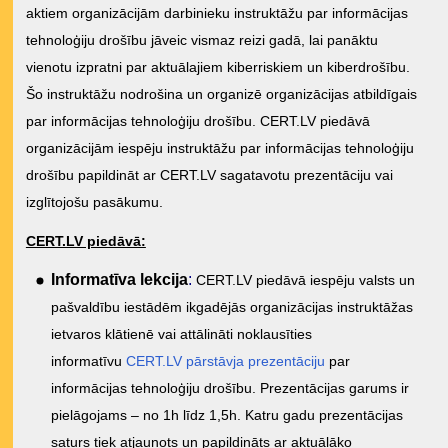
aktiem organizācijām darbinieku instruktāžu par informācijas
tehnoloģiju drošību jāveic vismaz reizi gadā, lai panāktu
vienotu izpratni par aktuālajiem kiberriskiem un kiberdrošību.
Šo instruktāžu nodrošina un organizē organizācijas atbildīgais
par informācijas tehnoloģiju drošību. CERT.LV piedāvā
organizācijām iespēju instruktāžu par informācijas tehnoloģiju
drošību papildināt ar CERT.LV sagatavotu prezentāciju vai
izglītojošu pasākumu.
CERT.LV piedāvā:
Informatīva lekcija
:
CERT.LV piedāvā iespēju valsts un
pašvaldību iestādēm ikgadējās organizācijas instruktāžas
ietvaros klātienē vai attālināti noklausīties
informatīvu
CERT.LV pārstāvja prezentāciju
par
informācijas tehnoloģiju drošību. Prezentācijas garums ir
pielāgojams – no 1h līdz 1,5h. Katru gadu prezentācijas
saturs tiek atjaunots un papildināts ar aktuālāko