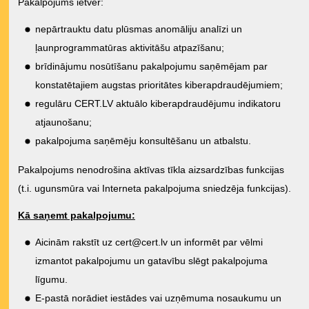
Pakalpojums ietver:
nepārtrauktu datu plūsmas anomāliju analīzi un
ļaunprogrammatūras aktivitāšu atpazīšanu;
brīdinājumu nosūtīšanu pakalpojumu saņēmējam par
konstatētajiem augstas prioritātes kiberapdraudējumiem;
regulāru CERT.LV aktuālo kiberapdraudējumu indikatoru
atjaunošanu;
pakalpojuma saņēmēju konsultēšanu un atbalstu.
Pakalpojums nenodrošina aktīvas tīkla aizsardzības funkcijas
(t.i. ugunsmūra vai Interneta pakalpojuma sniedzēja funkcijas).
Kā saņemt pakalpojumu:
Aicinām rakstīt uz
cert@cert.lv
un informēt par vēlmi
izmantot pakalpojumu un gatavību slēgt pakalpojuma
līgumu.
E-pastā norādiet iestādes vai uzņēmuma nosaukumu un