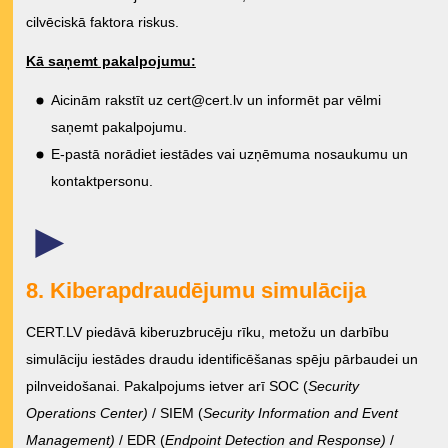
cilvēciskā faktora riskus.
Kā saņemt pakalpojumu:
Aicinām rakstīt uz
cert@cert.lv
un informēt par vēlmi
saņemt pakalpojumu.
E-pastā norādiet iestādes vai uzņēmuma nosaukumu un
kontaktpersonu.
►
8. Kiberapdraudējumu simulācija
CERT.LV piedāvā kiberuzbrucēju rīku, metožu un darbību
simulāciju iestādes draudu identificēšanas spēju pārbaudei un
pilnveidošanai. Pakalpojums ietver arī SOC (
Security
Operations Center)
/ SIEM (
Security Information and Event
Management)
/ EDR (
Endpoint Detection and Response)
/