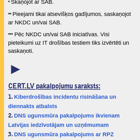
Skaņojot ar SAB.
*
Pieejami tikai atsevišķos gadījumos, saskaņojot
**
ar NKDC un/vai SAB.
Pēc NKDC un/vai SAB iniciatīvas. Visi
***
pieteikumi uz IT drošības testiem tiks izvērtēti un
saskaņoti.
►
CERT.LV pakalpojumu saraksts:
Kiberdrošības incidentu risināšana un
1.
diennakts atbalsts
DNS ugunsmūra pakalpojums ikvienam
2.
Latvijas iedzīvotājam un uzņēmumam
DNS ugunsmūra pakalpojums ar RPZ
3.