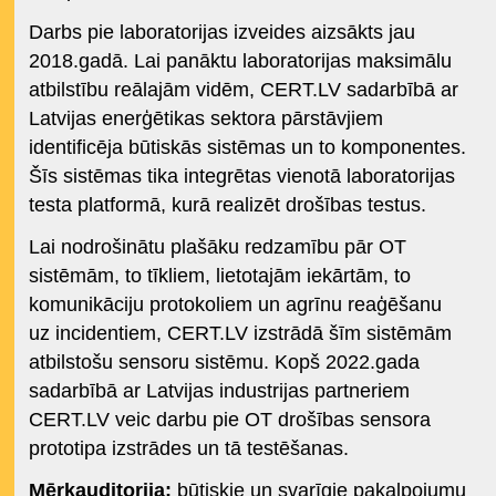
Darbs pie laboratorijas izveides aizsākts jau
2018.gadā. Lai panāktu laboratorijas maksimālu
atbilstību reālajām vidēm, CERT.LV sadarbībā ar
Latvijas enerģētikas sektora pārstāvjiem
identificēja būtiskās sistēmas un to komponentes.
Šīs sistēmas tika integrētas vienotā laboratorijas
testa platformā, kurā realizēt drošības testus.
Lai nodrošinātu plašāku redzamību pār OT
sistēmām, to tīkliem, lietotajām iekārtām, to
komunikāciju protokoliem un agrīnu reaģēšanu
uz incidentiem, CERT.LV izstrādā šīm sistēmām
atbilstošu sensoru sistēmu. Kopš 2022.gada
sadarbībā ar Latvijas industrijas partneriem
CERT.LV veic darbu pie OT drošības sensora
prototipa izstrādes un tā testēšanas.
Mērķauditorija:
būtiskie un svarīgie pakalpojumu