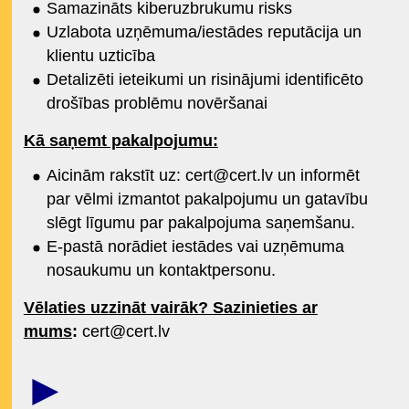
Samazināts kiberuzbrukumu risks
Uzlabota uzņēmuma/iestādes reputācija un
klientu uzticība
Detalizēti ieteikumi un risinājumi identificēto
drošības problēmu novēršanai
Kā saņemt pakalpojumu:
Aicinām rakstīt uz: cert@cert.lv un informēt
par vēlmi izmantot pakalpojumu un gatavību
slēgt līgumu par pakalpojuma saņemšanu.
E-pastā norādiet iestādes vai uzņēmuma
nosaukumu un kontaktpersonu.
Vēlaties uzzināt vairāk? Sazinieties ar
mums
:
cert@cert.lv
►