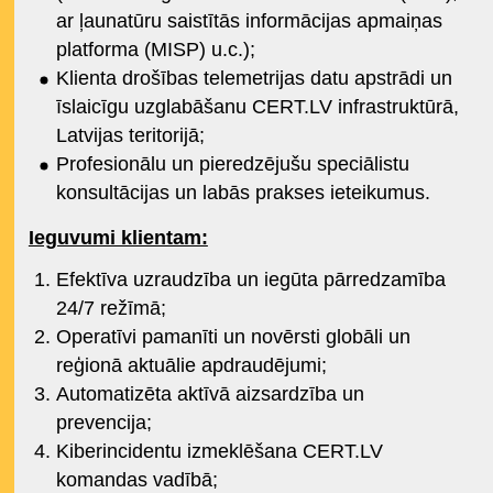
ar ļaunatūru saistītās informācijas apmaiņas
platforma (MISP) u.c.);
Klienta drošības telemetrijas datu apstrādi un
īslaicīgu uzglabāšanu CERT.LV infrastruktūrā,
Latvijas teritorijā;
Profesionālu un pieredzējušu speciālistu
konsultācijas un labās prakses ieteikumus.
Ieguvumi klientam:
Efektīva uzraudzība un iegūta pārredzamība
24/7 režīmā;
Operatīvi pamanīti un novērsti globāli un
reģionā aktuālie apdraudējumi;
Automatizēta aktīvā aizsardzība un
prevencija;
Kiberincidentu izmeklēšana CERT.LV
komandas vadībā;