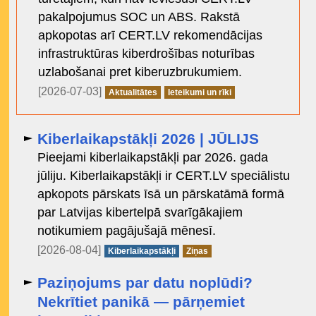
pakalpojumus SOC un ABS. Rakstā
apkopotas arī CERT.LV rekomendācijas
infrastruktūras kiberdrošības noturības
uzlabošanai pret kiberuzbrukumiem.
[2026-07-03]
Aktualitātes
Ieteikumi un rīki
Kiberlaikapstākļi 2026 | JŪLIJS
Pieejami kiberlaikapstākļi par 2026. gada
jūliju. Kiberlaikapstākļi ir CERT.LV speciālistu
apkopots pārskats īsā un pārskatāmā formā
par Latvijas kibertelpā svarīgākajiem
notikumiem pagājušajā mēnesī.
[2026-08-04]
Kiberlaikapstākļi
Ziņas
Paziņojums par datu noplūdi?
Nekrītiet panikā — pārņemiet