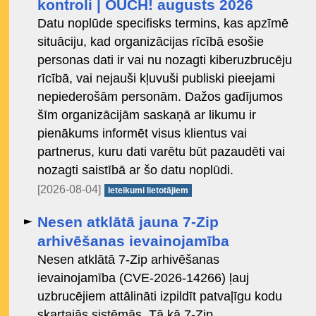
kontroli | OUCH! augusts 2026
Datu noplūde specifisks termins, kas apzīmē
situāciju, kad organizācijas rīcībā esošie
personas dati ir vai nu nozagti kiberuzbrucēju
rīcībā, vai nejauši kļuvuši publiski pieejami
nepiederošām personām. Dažos gadījumos
šīm organizācijām saskaņā ar likumu ir
pienākums informēt visus klientus vai
partnerus, kuru dati varētu būt pazaudēti vai
nozagti saistībā ar šo datu noplūdi.
[2026-08-04]
Ieteikumi lietotājiem
Nesen atklātā jauna 7-Zip
arhivēšanas ievainojamība
Nesen atklātā 7-Zip arhivēšanas
ievainojamība (CVE-2026-14266) ļauj
uzbrucējiem attālināti izpildīt patvaļīgu kodu
skartajās sistēmās. Tā kā 7-Zip