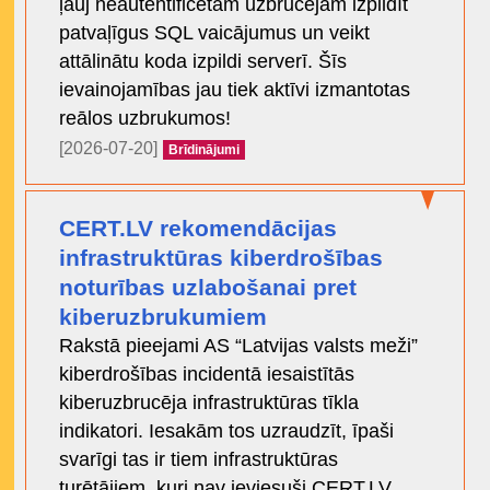
ļauj neautentificētam uzbrucējam izpildīt
patvaļīgus SQL vaicājumus un veikt
attālinātu koda izpildi serverī. Šīs
ievainojamības jau tiek aktīvi izmantotas
reālos uzbrukumos!
[2026-07-20]
Brīdinājumi
CERT.LV rekomendācijas
infrastruktūras kiberdrošības
noturības uzlabošanai pret
kiberuzbrukumiem
Rakstā pieejami AS “Latvijas valsts meži”
kiberdrošības incidentā iesaistītās
kiberuzbrucēja infrastruktūras tīkla
indikatori. Iesakām tos uzraudzīt, īpaši
svarīgi tas ir tiem infrastruktūras
turētājiem, kuri nav ieviesuši CERT.LV