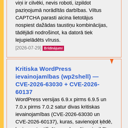
viņi ir cilvēki, nevis roboti, izpildot
paziņojumā norādītās darbības. Viltus
CAPTCHA parasti aicina lietotājus
nospiest dažādas taustiņu kombinācijas,
tādējādi nodrošinot, ka datorā tiek
lejupielādēts vīruss.
[2026-07-29]
Brīdinājumi
Kritiska WordPress
ievainojamības (wp2shell) —
CVE-2026-63030 + CVE-2026-
60137
WordPress versijas 6.9.x pirms 6.9.5 un
7.0.x pirms 7.0.2 satur divas kritiskas
ievainojamības (CVE-2026-63030 un
CVE-2026-60137), kuras, savienojot ķēdē,