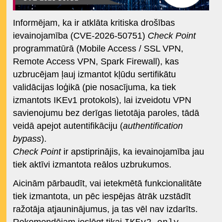
Informējam, ka ir atklāta kritiska drošības
ievainojamība (CVE-2026-50751)
Check Point
programmatūrā (Mobile Access / SSL VPN,
Remote Access VPN, Spark Firewall), kas
uzbrucējam ļauj izmantot kļūdu sertifikātu
validācijas loģikā (pie nosacījuma, ka tiek
izmantots IKEv1 protokols), lai izveidotu VPN
savienojumu bez derīgas lietotāja paroles, tādā
veidā apejot autentifikāciju (
authentification
bypass
).
Check Point
ir apstiprinājis, ka ievainojamība jau
tiek aktīvi izmantota reālos uzbrukumos.
Aicinām pārbaudīt, vai ietekmētā funkcionalitāte
tiek izmantota, un pēc iespējas ātrāk uzstādīt
ražotāja atjauninājumus, ja tas vēl nav izdarīts.