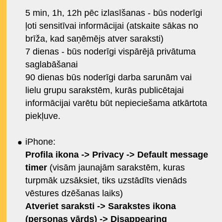
5 min, 1h, 12h pēc izlasīšanas - būs noderīgi
ļoti sensitīvai informācijai (atskaite sākas no
brīža, kad saņēmējs atver saraksti)
7 dienas - būs noderīgi vispārējā privātuma
saglabāšanai
90 dienas būs noderīgi darba sarunām vai
lielu grupu sarakstēm, kurās publicētajai
informācijai varētu būt nepieciešama atkārtota
piekļuve.
iPhone:
Profila ikona -> Privacy -> Default message
timer
(visām jaunajām sarakstēm, kuras
turpmāk uzsāksiet, tiks uzstādīts vienāds
vēstures dzēšanas laiks)
Atveriet saraksti -> Sarakstes ikona
(personas vārds) -> Disappearing