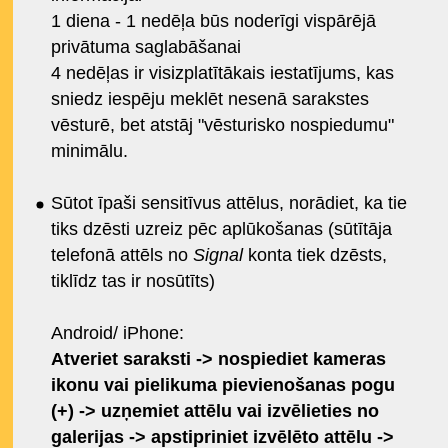
1 diena - 1 nedēļa būs noderīgi vispārējā
privātuma saglabāšanai
4 nedēļas ir visizplatītākais iestatījums, kas
sniedz iespēju meklēt nesenā sarakstes
vēsturē, bet atstāj "vēsturisko nospiedumu"
minimālu.
Sūtot īpaši sensitīvus attēlus, norādiet, ka tie
tiks dzēsti uzreiz pēc aplūkošanas (sūtītāja
telefonā attēls no
Signal
konta tiek dzēsts,
tiklīdz tas ir nosūtīts)
Android/ iPhone:
Atveriet saraksti -> nospiediet kameras
ikonu vai pielikuma pievienošanas pogu
(+) -> uzņemiet attēlu vai izvēlieties no
galerijas -> apstipriniet izvēlēto attēlu ->