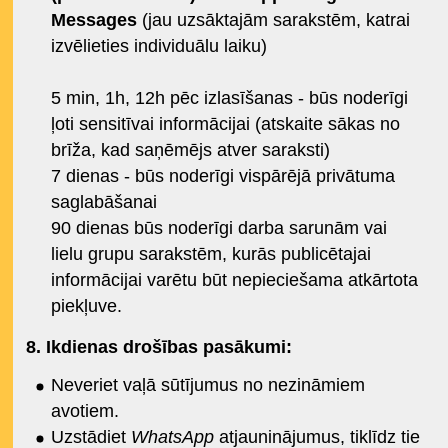
Messages
(jau uzsāktajām sarakstēm, katrai
izvēlieties individuālu laiku)
5 min, 1h, 12h pēc izlasīšanas - būs noderīgi
ļoti sensitīvai informācijai (atskaite sākas no
brīža, kad saņēmējs atver saraksti)
7 dienas - būs noderīgi vispārējā privātuma
saglabāšanai
90 dienas būs noderīgi darba sarunām vai
lielu grupu sarakstēm, kurās publicētajai
informācijai varētu būt nepieciešama atkārtota
piekļuve.
8.
Ikdienas drošības pasākumi:
Neveriet vaļā sūtījumus no nezināmiem
avotiem.
Uzstādiet
WhatsApp
atjauninājumus, tiklīdz tie