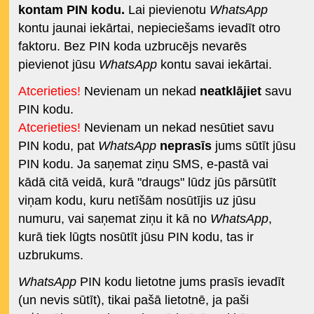
kontam PIN kodu.
Lai pievienotu
WhatsApp
kontu jaunai iekārtai, nepieciešams ievadīt otro
faktoru. Bez PIN koda uzbrucējs nevarēs
pievienot jūsu
WhatsApp
kontu savai iekārtai.
Atcerieties!
Nevienam un nekad
neatklājiet
savu
PIN kodu.
Atcerieties!
Nevienam un nekad nesūtiet savu
PIN kodu, pat
WhatsApp
neprasīs
jums sūtīt jūsu
PIN kodu. Ja saņemat ziņu SMS, e-pastā vai
kādā citā veidā, kurā "draugs" lūdz jūs pārsūtīt
viņam kodu, kuru netīšām nosūtījis uz jūsu
numuru, vai saņemat ziņu it kā no
WhatsApp
,
kurā tiek lūgts nosūtīt jūsu PIN kodu, tas ir
uzbrukums.
WhatsApp
PIN kodu lietotne jums prasīs ievadīt
(un nevis sūtīt), tikai pašā lietotnē, ja paši