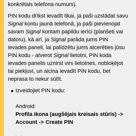
konkrētais telefona numurs).
PIN kodu drīkst ievadīt tikai, ja paši uzstādat savu
Signal
kontu jaunā telefonā, ja paši pievienojat
savam
Signal
kontam papildu ierīci (planšeti vai
datoru), kā arī, ja
Signal
parāda jums PIN
ievades paneli, lai palīdzētu jums atcerēties jūsu
PIN kodu - atverot
Signal
lietotni, PIN koda
ievades panelis uznirst virs lietotnes, nobloķējot
tai piekļuvi, un aicina ievadīt PIN kodu, bet
neprasa to nekur sūtīt.
Izveidojiet PIN kodu:
Android:
Profila ikona (augšējais kreisais stūris) ->
Account -> Create PIN