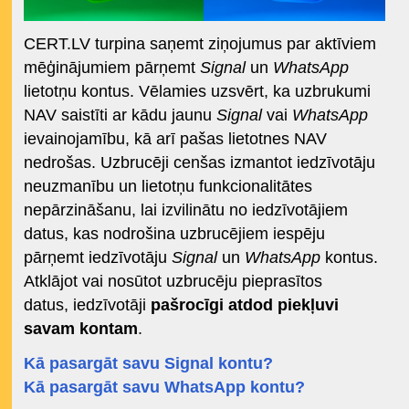
CERT.LV turpina saņemt ziņojumus par aktīviem
mēģinājumiem pārņemt
Signal
un
WhatsApp
lietotņu kontus. Vēlamies uzsvērt, ka uzbrukumi
NAV saistīti ar kādu jaunu
Signal
vai
WhatsApp
ievainojamību, kā arī pašas lietotnes NAV
nedrošas. Uzbrucēji cenšas izmantot iedzīvotāju
neuzmanību un lietotņu funkcionalitātes
nepārzināšanu, lai izvilinātu no iedzīvotājiem
datus, kas nodrošina uzbrucējiem iespēju
pārņemt iedzīvotāju
Signal
un
WhatsApp
kontus.
Atklājot vai nosūtot uzbrucēju pieprasītos
datus, iedzīvotāji
pašrocīgi atdod piekļuvi
savam kontam
.
Kā pasargāt savu Signal kontu?
Kā pasargāt savu WhatsApp kontu?