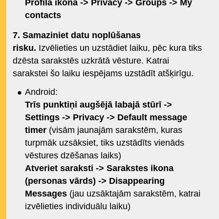
Profila ikona -> Privacy -> Groups -> My
contacts
7. Samaziniet datu noplūšanas
risku.
Izvēlieties un uzstādiet laiku, pēc kura tiks
dzēsta sarakstēs uzkrātā vēsture. Katrai
sarakstei šo laiku iespējams uzstādīt atšķirīgu.
Android:
Trīs punktiņi augšējā labajā stūrī ->
Settings -> Privacy -> Default message
timer
(visām jaunajām sarakstēm, kuras
turpmāk uzsāksiet, tiks uzstādīts vienāds
vēstures dzēšanas laiks)
Atveriet saraksti -> Sarakstes ikona
(personas vārds) -> Disappearing
Messages
(jau uzsāktajām sarakstēm, katrai
izvēlieties individuālu laiku)