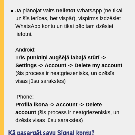
Ja plānojat vairs
nelietot
WhatsApp (ne tikai
uz šīs ierīces, bet vispār), vispirms izdzēsiet
WhatsApp kontu un tikai pēc tam dzēsiet
lietotni.
Android:
Trīs punktiņi augšējā labajā stūrī ->
Settings -> Account -> Delete my account
(šis process ir neatgriezenisks, un dzēsīs
visas jūsu sarakstes)
iPhone:
Profila ikona -> Account -> Delete
account
(šis process ir neatgriezenisks, un
dzēsīs visas jūsu sarakstes)
Kā pasargāt savu Signal kontu?