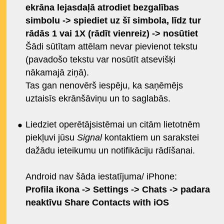
ekrāna lejasdaļā atrodiet bezgalības
simbolu -> spiediet uz šī simbola, līdz tur
rādās 1 vai 1X (rādīt vienreiz) -> nosūtiet
Šādi sūtītam attēlam nevar pievienot tekstu
(pavadošo tekstu var nosūtīt atsevišķi
nākamajā ziņā).
Tas gan nenovērš iespēju, ka saņēmējs
uztaisīs ekrānšāviņu un to saglabās.
Liedziet operētājsistēmai un citām lietotnēm
piekļuvi jūsu
Signal
kontaktiem un sarakstei
dažādu ieteikumu un notifikāciju rādīšanai.
Android nav šāda iestatījuma/ iPhone:
Profila ikona -> Settings -> Chats -> padara
neaktīvu Share Contacts with iOS