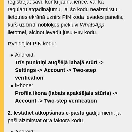
reģistrējat savu kontu jaunā ierīcē, vai kā
regulāru atgādinājumu, lai šo kodu neaizmirstu -
lietotnes ekrānā uznirs PIN koda ievades panelis,
kurš uz brīdi nobloķēs piekļuvi
WhatsApp
lietotnei, aicinot ievadīt jūsu PIN kodu.
Izveidojiet PIN kodu:
Android:
Trīs punktiņi augšējā labajā stūrī ->
Settings -> Account -> Two-step
verification
iPhone:
Profila ikona (labais apakšējais stūris) ->
Account -> Two-step verification
2. Iestatiet atkopšanās e-pastu
gadījumiem, ja
paši aizmirstat otrā faktora kodu.
Android: