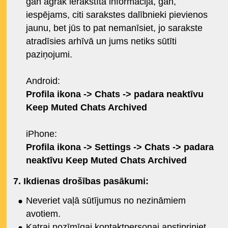
gan agrāk ierakstītā informācija, gan,
iespējams, citi sarakstes dalībnieki pievienos
jaunu, bet jūs to pat nemanīsiet, jo sarakste
atradīsies arhīvā un jums netiks sūtīti
paziņojumi.
Android:
Profila ikona -> Chats -> padara neaktīvu
Keep Muted Chats Archived
iPhone:
Profila ikona -> Settings -> Chats -> padara
neaktīvu Keep Muted Chats Archived
7. Ikdienas drošības pasākumi:
Neveriet vaļā sūtījumus no nezināmiem
avotiem.
Katrai nozīmīgai kontaktpersonai apstipriniet