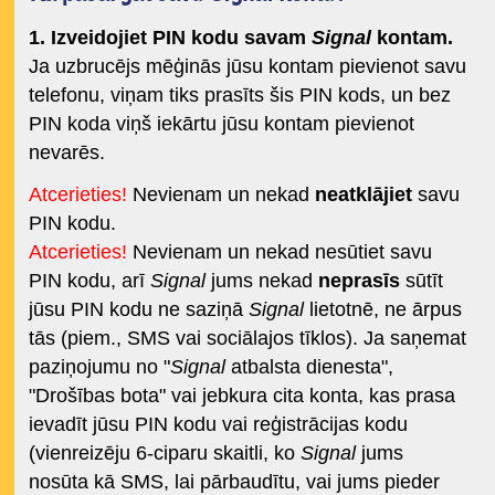
1. Izveidojiet PIN kodu savam
Signal
kontam.
Ja uzbrucējs mēģinās jūsu kontam pievienot savu
telefonu, viņam tiks prasīts šis PIN kods, un bez
PIN koda viņš iekārtu jūsu kontam pievienot
nevarēs.
Atcerieties!
Nevienam un nekad
neatklājiet
savu
PIN kodu.
Atcerieties!
Nevienam un nekad nesūtiet savu
PIN kodu, arī
Signal
jums nekad
neprasīs
sūtīt
jūsu PIN kodu ne saziņā
Signal
lietotnē, ne ārpus
tās (piem., SMS vai sociālajos tīklos). Ja saņemat
paziņojumu no "
Signal
atbalsta dienesta",
"Drošības bota" vai jebkura cita konta, kas prasa
ievadīt jūsu PIN kodu vai reģistrācijas kodu
(vienreizēju 6-ciparu skaitli, ko
Signal
jums
nosūta kā SMS, lai pārbaudītu, vai jums pieder