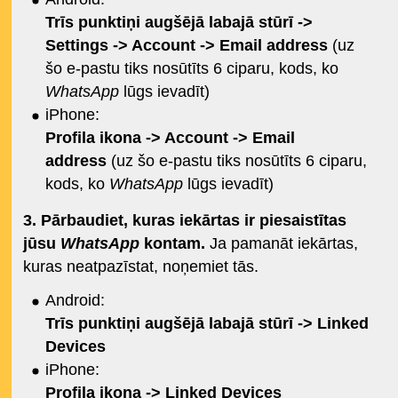
Trīs punktiņi augšējā labajā stūrī ->
Settings -> Account -> Email address
(uz
šo e-pastu tiks nosūtīts 6 ciparu, kods, ko
WhatsApp
lūgs ievadīt)
iPhone:
Profila ikona
-> Account -> Email
address
(uz šo e-pastu tiks nosūtīts 6 ciparu,
kods, ko
WhatsApp
lūgs ievadīt)
3. Pārbaudiet, kuras iekārtas ir piesaistītas
jūsu
WhatsApp
kontam.
Ja pamanāt iekārtas,
kuras neatpazīstat, noņemiet tās.
Android:
Trīs punktiņi augšējā labajā stūrī -> Linked
Devices
iPhone:
Profila ikona
-> Linked Devices