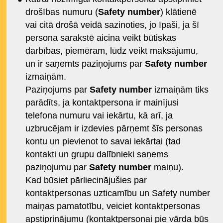
drošības numuru
(
Safety number
) klātienē
vai citā drošā veidā sazinoties, jo īpaši, ja šī
persona sarakstē aicina veikt būtiskas
darbības, piemēram, lūdz veikt maksājumu,
un ir saņemts paziņojums par
Safety number
izmaiņām.
Paziņojums par
Safety number
izmaiņām tiks
parādīts, ja kontaktpersona ir mainījusi
telefona numuru vai iekārtu, kā arī, ja
uzbrucējam ir izdevies pārņemt šīs personas
kontu un pievienot to savai iekārtai (tad
kontakti un grupu dalībnieki saņems
paziņojumu par
Safety number
maiņu).
Kad būsiet pārliecinājušies par
kontaktpersonas uzticamību un Safety number
maiņas pamatotību, veiciet kontaktpersonas
apstiprinājumu (kontaktpersonai pie vārda būs