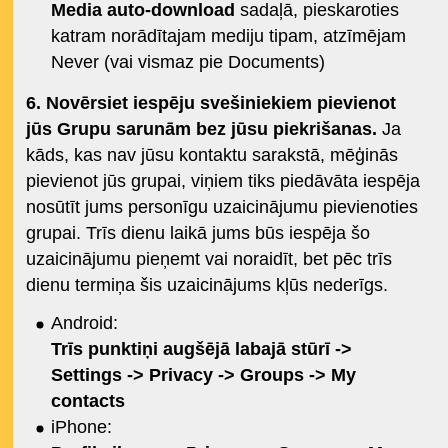
Media auto-download
sadaļā, pieskaroties
katram norādītajam mediju tipam, atzīmējam
Never (vai vismaz pie Documents)
6. Novērsiet iespēju svešiniekiem pievienot
jūs Grupu sarunām bez jūsu piekrišanas.
Ja
kāds, kas nav jūsu kontaktu sarakstā, mēģinās
pievienot jūs grupai, viņiem tiks piedāvāta iespēja
nosūtīt jums personīgu uzaicinājumu pievienoties
grupai. Trīs dienu laikā jums būs iespēja šo
uzaicinājumu pieņemt vai noraidīt, bet pēc trīs
dienu termiņa šis uzaicinājums kļūs nederīgs.
Android:
Trīs punktiņi augšējā labajā stūrī ->
Settings -> Privacy -> Groups -> My
contacts
iPhone: