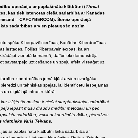
ību operāciju ar paplašinātu klātbūtni (
Threat
ātes, kas tiek īstenotas ciešā sadarbībā ar Kanādas
ommand – CAFCYBERCOM). Šoreiz operācijā
tiskās sadarbības arvien pieaugošo nozīmi
ņoto spēku Kiberpavēlniecības, Kanādas Kiberdrošības
as iestādes, Polijas Kiberpavēlniecības, kā arī
 Strādājot vienotā komandā, dalībnieki demonstrēja
ot savstarpējo uzticēšanos un spēju efektīvi reaģēt uz
sadarbība kiberdrošības jomā kļūst arvien svarīgāka.
pieredzi un tehniskās spējas, lai identificētu iespējamas
 un digitālajā infrastruktūrā.
kur izšķiroša nozīme ir ciešai starptautiskajai sadarbībai
 iespēju iepazīt mūsu draudu medību metodiku un pēc
rpvalstu sadarbību, veicinot koordinētu rīcību, pieredzes
 vietnieks Varis Teivāns.
as ar paplašinātu klātbūtni laikā sadarbībā ar
 no Igaunijas, Lietuvas, Norvēģijas, Polijas, Zviedrijas