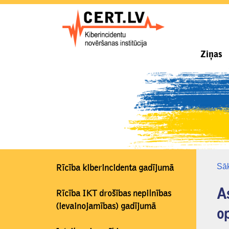
Ziņas
Sā
Rīcība kiberincidenta gadījumā
As
Rīcība IKT drošības nepilnības
(ievainojamības) gadījumā
o