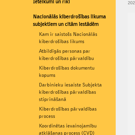
Ieteikumi un rīki
202
Nacionālās kiberdrošības likuma
subjektiem un citām iestādēm
Kam ir saistošs Nacionālās
kiberdrošības likums
Atbildīgās personas par
kiberdrošības pārvaldību
Kiberdrošības dokumentu
kopums
Darbinieku iesaiste Subjekta
kiberdrošības pārvaldības
stiprināšanā
Kiberdrošības pārvaldības
process
Koordinētas ievainojamību
atklāšanas process (CVD)