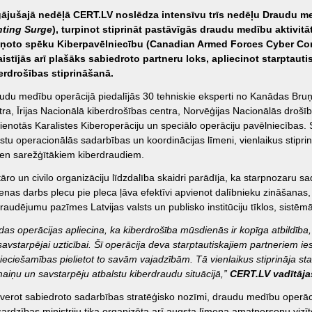
ājušajā nedēļā CERT.LV noslēdza intensīvu trīs nedēļu Draudu med
ting Surge
), turpinot stiprināt pastāvīgās draudu medību aktivit
ņoto spēku Kiberpavēlniecību (Canadian Armed Forces Cyber C
aistījās arī plašāks sabiedroto partneru loks, apliecinot starptau
erdrošības stiprināšanā.
udu medību operācijā piedalījās 30 tehniskie eksperti no Kanādas Bru
tra, Īrijas Nacionālā kiberdrošības centra, Norvēģijas Nacionālās drošīb
ienotās Karalistes Kiberoperāciju un speciālo operāciju pavēlniecības.
stu operacionālās sadarbības un koordinācijas līmeni, vienlaikus stiprin
ien sarežģītākiem kiberdraudiem.
itāro un civilo organizāciju līdzdalība skaidri parādīja, ka starpnozaru 
ienas darbs plecu pie pleca ļāva efektīvi apvienot dalībnieku zināšanas, 
raudējumu pazīmes Latvijas valsts un publisko institūciju tīklos, sistēmās
das operācijas apliecina, ka kiberdrošība mūsdienās ir kopīga atbildība, 
savstarpējai uzticībai. Šī operācija deva starptautiskajiem partneriem
ieciešamības pielietot to savām vajadzībām. Tā vienlaikus stiprināja sta
aiņu un savstarpēju atbalstu kiberdraudu situācijā,”
CERT.LV vadītājas
verot sabiedroto sadarbības stratēģisko nozīmi, draudu medību operācij
sardzības ministriju tika organizēta arī augsta līmeņa amatpersonu vizīte