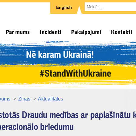
English
Par mums
Incidenti
Pakalpojumi
Kontakti
kums
Ziņas
Aktualitātes
totās Draudu medības ar paplašinātu k
peracionālo briedumu