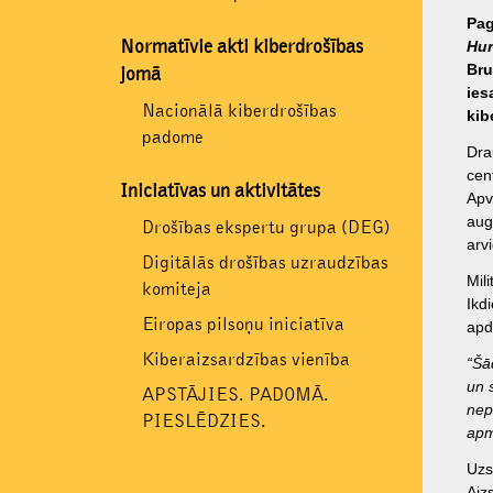
Pag
Normatīvie akti kiberdrošības
Hun
Bru
jomā
ies
Nacionālā kiberdrošības
kib
padome
Dra
cen
Iniciatīvas un aktivitātes
Apv
aug
Drošības ekspertu grupa (DEG)
arv
Digitālās drošības uzraudzības
Mil
komiteja
Ikd
Eiropas pilsoņu iniciatīva
apd
Kiberaizsardzības vienība
“Šā
un 
APSTĀJIES. PADOMĀ.
nep
PIESLĒDZIES.
apm
Uzs
Aiz