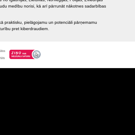
draudu medību norisi, kā arī pārrunāt nākotnes sadarbības
 kā praktisku, pielāgojamu un potenciāli pārņemamu
turību pret kiberdraudiem.