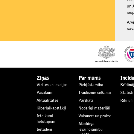
un 
ies
Arv
sav
Ziņas
Par mums
Incide
Vizītes un lekcijas
Piekļūstamība
Brīdinā
Pasākumi
Trauksmes celšanai
Statisti
Aktualitātes
Pārskati
Rīki un
Kiberlaikapstākļi
Noderīgi materiāli
Ieteikumi
Vakances un prakse
lietotājiem
Atbildīga
Iestādēm
ievainojamību